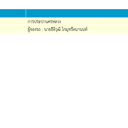
การประปานครหลวง
ผู้จองรถ : นายธิติวุฒิ โกมุทรัตนานนท์